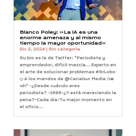
Blanco Poley: «La IA es una
enorme amenaza y al mismo
tiempo la mayor oportunidad»
Dic 2, 2024
|
Sin categoría
Su bio es la de Twitter: "Periodista y
emprendedor, difícil mezcla... Experto en
el arte de solucionar problemas #SrLobo
🐺 A los mandos de @Canalsur Media 📺📻
📲h" -¿Desde cuándo eres
periodista? -1999-¿Y está mereciendo la
pena?-Cada dia-Tu mejor momento en
el oficio...